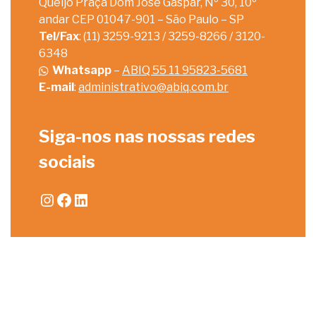
Queijo Praça Dom José Gaspar, Nº 30, 10º
andar CEP 01047-901 – São Paulo – SP
Tel/Fax
: (11) 3259-9213 / 3259-8266 / 3120-
6348
Whatsapp
–
ABIQ 55 11 95823-5681
E-mail
:
administrativo@abiq.com.br
Siga-nos nas nossas redes
sociais
Instagram
Facebook
LinkedIn