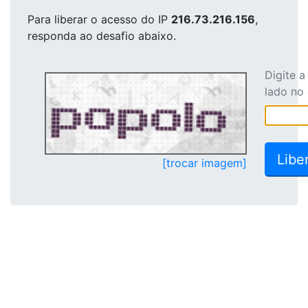
Para liberar o acesso
do IP
216.73.216.156
,
responda ao desafio abaixo.
Digite 
lado no
[trocar imagem]