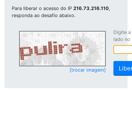
Para liberar o acesso
do IP
216.73.216.110
,
responda ao desafio abaixo.
Digite 
lado no
[trocar imagem]