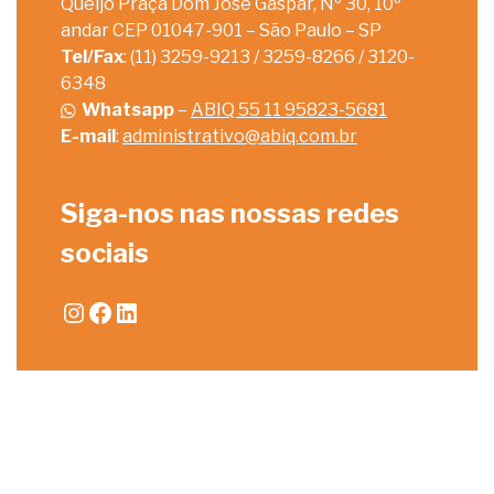
Queijo Praça Dom José Gaspar, Nº 30, 10º
andar CEP 01047-901 – São Paulo – SP
Tel/Fax
: (11) 3259-9213 / 3259-8266 / 3120-
6348
Whatsapp
–
ABIQ 55 11 95823-5681
E-mail
:
administrativo@abiq.com.br
Siga-nos nas nossas redes
sociais
Instagram
Facebook
LinkedIn