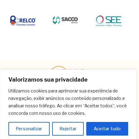
Valorizamos sua privacidade
Utilizamos cookies para aprimorar sua experiência de
navegação, exibir anúncios ou conteúdo personalizado e
Contato
analisar nosso tráfego. Ao clicar em “Aceitar todos”, você
concorda com nosso uso de cookies.
(11) 3259-9213
(11) 3259-8266
Personalizar
Rejeitar
Aceitar tudo
(11) 3120-6348