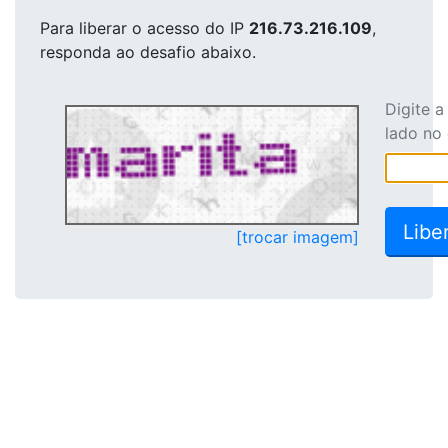
Para liberar o acesso
do IP
216.73.216.109
,
responda ao desafio abaixo.
Digite 
lado no
[trocar imagem]