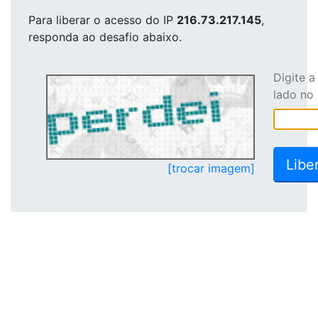
Para liberar o acesso
do IP
216.73.217.145
,
responda ao desafio abaixo.
Digite 
lado no
[trocar imagem]