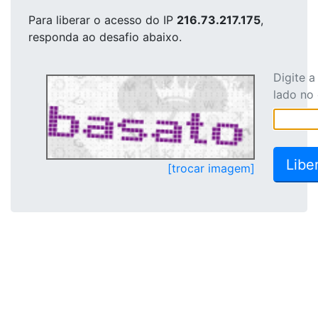
Para liberar o acesso
do IP
216.73.217.175
,
responda ao desafio abaixo.
Digite 
lado no
[trocar imagem]