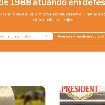
de 1988 atuando em defesa
brasileira de queijos, promovendo seu desenvolvimento e co
nutricionais dos queijos.
anhe nosso trabalho
Acesse a área do associado