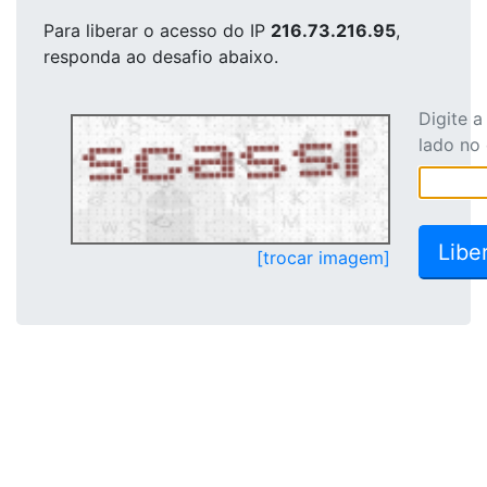
Para liberar o acesso
do IP
216.73.216.95
,
responda ao desafio abaixo.
Digite 
lado no
[trocar imagem]