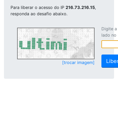
Para liberar o acesso
do IP
216.73.216.15
,
responda ao desafio abaixo.
Digite 
lado no
[trocar imagem]