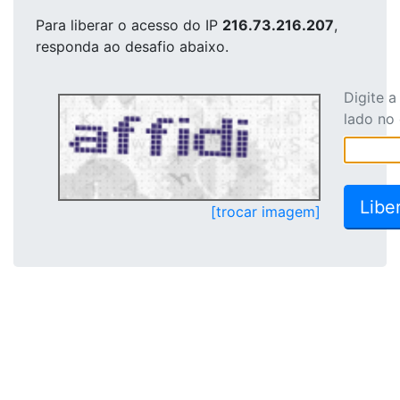
Para liberar o acesso
do IP
216.73.216.207
,
responda ao desafio abaixo.
Digite 
lado no
[trocar imagem]