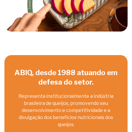
ABIQ, desde 1988 atuando em
defesa do setor.
Representa institucionalmente a indústria
brasileira de queijos, promovendo seu
desenvolvimento e competitividade e a
divulgação dos benefícios nutricionais dos
queijos.