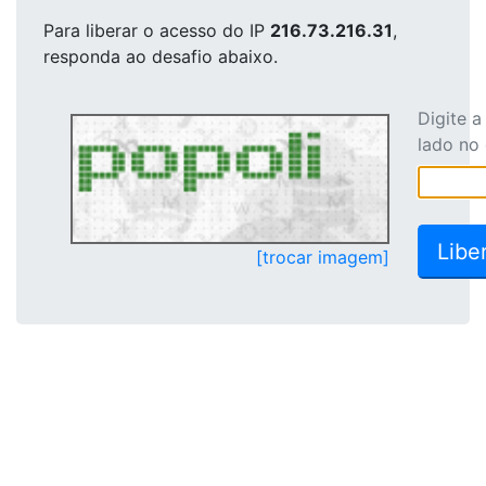
Para liberar o acesso
do IP
216.73.216.31
,
responda ao desafio abaixo.
Digite 
lado no
[trocar imagem]