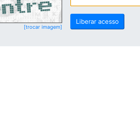
[trocar imagem]