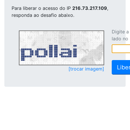
Para liberar o acesso
do IP
216.73.217.109
,
responda ao desafio abaixo.
Digite 
lado no
[trocar imagem]