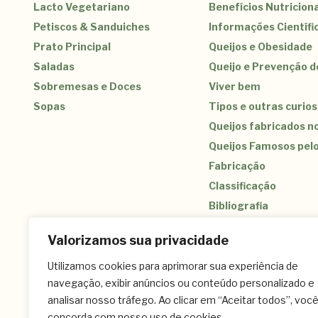
Lacto Vegetariano
Benefícios Nutriciona
Petiscos & Sanduiches
Informações Científi
Prato Principal
Queijos e Obesidade
Saladas
Queijo e Prevenção 
Sobremesas e Doces
Viver bem
Sopas
Tipos e outras curio
Queijos fabricados no
Queijos Famosos pel
Fabricação
Classificação
Bibliografia
Valorizamos sua privacidade
Utilizamos cookies para aprimorar sua experiência de
navegação, exibir anúncios ou conteúdo personalizado e
(11) 3259-9213 – (11) 3259-8266 – (11) 
analisar nosso tráfego. Ao clicar em “Aceitar todos”, voc
Contato
Celular: (11) 95823-5681 – Whatsapp: (1
concorda com nosso uso de cookies.