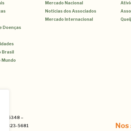
is
Mercado Nacional
Ativ
cas
Notícias dos Associados
Asso
Mercado Internacional
Quei
de Doenças
sidades
 Brasil
o Mundo
3120-6348 –
ê
Nos 
1) 95823-5681