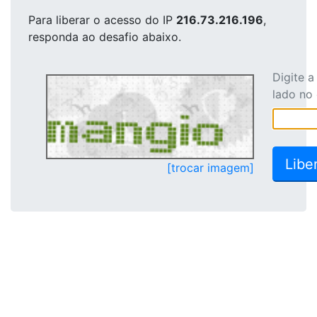
Para liberar o acesso
do IP
216.73.216.196
,
responda ao desafio abaixo.
Digite 
lado no
[trocar imagem]