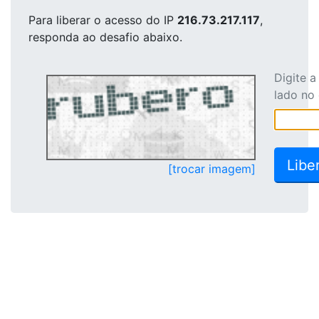
Para liberar o acesso
do IP
216.73.217.117
,
responda ao desafio abaixo.
Digite 
lado no
[trocar imagem]