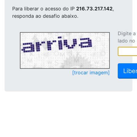
Para liberar o acesso
do IP
216.73.217.142
,
responda ao desafio abaixo.
Digite 
lado no
[trocar imagem]