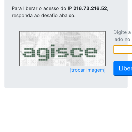
Para liberar o acesso
do IP
216.73.216.52
,
responda ao desafio abaixo.
Digite 
lado no
[trocar imagem]