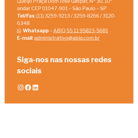
Queijo Praça Dom José Gaspar, Nº 30, 10º
andar CEP 01047-901 – São Paulo – SP
Tel/Fax
: (11) 3259-9213 / 3259-8266 / 3120-
6348
Whatsapp
–
ABIQ 55 11 95823-5681
E-mail
:
administrativo@abiq.com.br
Siga-nos nas nossas redes
sociais
Instagram
Facebook
LinkedIn