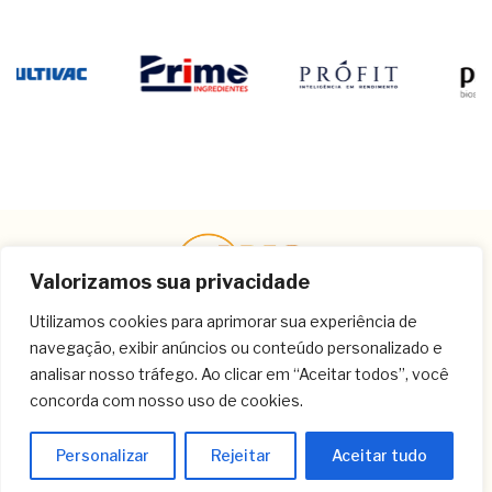
Valorizamos sua privacidade
Utilizamos cookies para aprimorar sua experiência de
navegação, exibir anúncios ou conteúdo personalizado e
Contato
analisar nosso tráfego. Ao clicar em “Aceitar todos”, você
concorda com nosso uso de cookies.
(11) 3259-9213
(11) 3259-8266
Personalizar
Rejeitar
Aceitar tudo
(11) 3120-6348