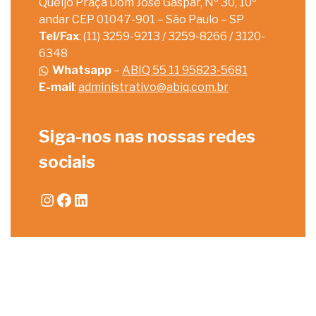
Queijo Praça Dom José Gaspar, Nº 30, 10º
andar CEP 01047-901 – São Paulo – SP
Tel/Fax
: (11) 3259-9213 / 3259-8266 / 3120-
6348
Whatsapp
–
ABIQ 55 11 95823-5681
E-mail
:
administrativo@abiq.com.br
Siga-nos nas nossas redes
sociais
Instagram
Facebook
LinkedIn