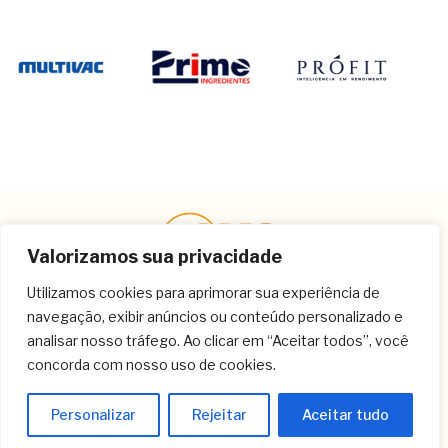
Valorizamos sua privacidade
Utilizamos cookies para aprimorar sua experiência de
navegação, exibir anúncios ou conteúdo personalizado e
Contato
analisar nosso tráfego. Ao clicar em “Aceitar todos”, você
concorda com nosso uso de cookies.
(11) 3259-9213
(11) 3259-8266
Personalizar
Rejeitar
Aceitar tudo
(11) 3120-6348