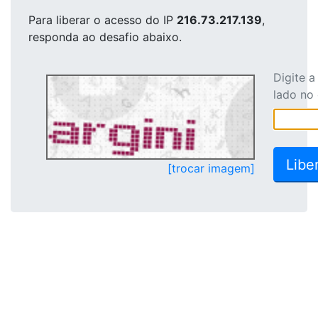
Para liberar o acesso
do IP
216.73.217.139
,
responda ao desafio abaixo.
Digite 
lado no
[trocar imagem]