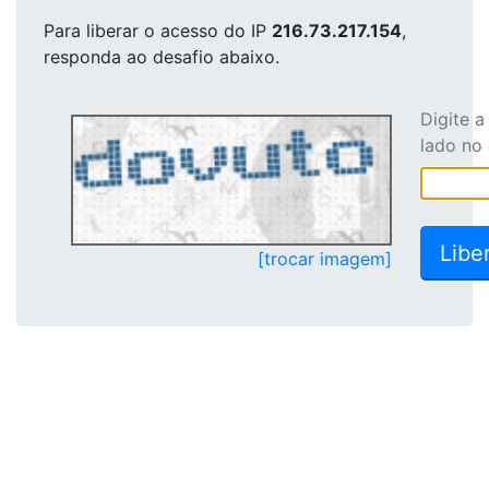
Para liberar o acesso
do IP
216.73.217.154
,
responda ao desafio abaixo.
Digite 
lado no
[trocar imagem]