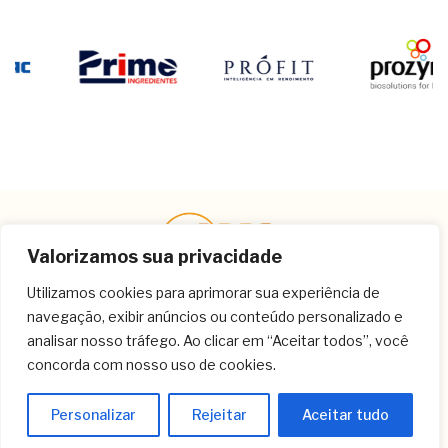
Valorizamos sua privacidade
Utilizamos cookies para aprimorar sua experiência de
navegação, exibir anúncios ou conteúdo personalizado e
Contato
analisar nosso tráfego. Ao clicar em “Aceitar todos”, você
concorda com nosso uso de cookies.
(11) 3259-9213
(11) 3259-8266
Personalizar
Rejeitar
Aceitar tudo
(11) 3120-6348