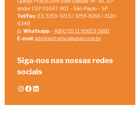
Queijo Praça Dom José Gaspar, Nº 30, 10º
andar CEP 01047-901 – São Paulo – SP
Tel/Fax
: (11) 3259-9213 / 3259-8266 / 3120-
6348
Whatsapp
–
ABIQ 55 11 95823-5681
E-mail
:
administrativo@abiq.com.br
Siga-nos nas nossas redes
sociais
Instagram
Facebook
LinkedIn