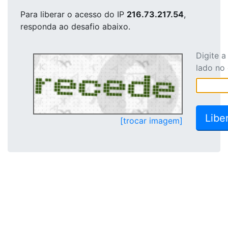
Para liberar o acesso
do IP
216.73.217.54
,
responda ao desafio abaixo.
Digite 
lado no
[trocar imagem]