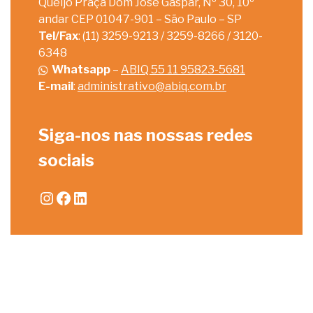
Queijo Praça Dom José Gaspar, Nº 30, 10º
andar CEP 01047-901 – São Paulo – SP
Tel/Fax
: (11) 3259-9213 / 3259-8266 / 3120-
6348
Whatsapp
–
ABIQ 55 11 95823-5681
E-mail
:
administrativo@abiq.com.br
Siga-nos nas nossas redes
sociais
Instagram
Facebook
LinkedIn