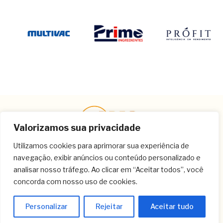
Valorizamos sua privacidade
Utilizamos cookies para aprimorar sua experiência de
navegação, exibir anúncios ou conteúdo personalizado e
Contato
analisar nosso tráfego. Ao clicar em “Aceitar todos”, você
concorda com nosso uso de cookies.
(11) 3259-9213
(11) 3259-8266
Personalizar
Rejeitar
Aceitar tudo
(11) 3120-6348