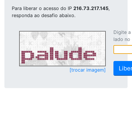
Para liberar o acesso
do IP
216.73.217.145
,
responda ao desafio abaixo.
Digite 
lado no
[trocar imagem]