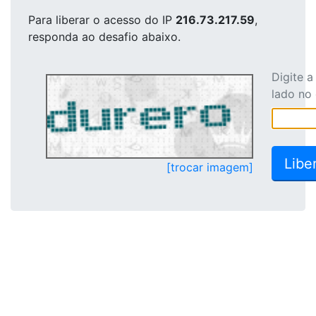
Para liberar o acesso
do IP
216.73.217.59
,
responda ao desafio abaixo.
Digite 
lado no
[trocar imagem]