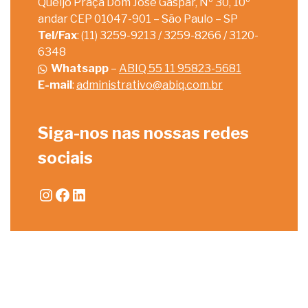
Queijo Praça Dom José Gaspar, Nº 30, 10º
andar CEP 01047-901 – São Paulo – SP
Tel/Fax
: (11) 3259-9213 / 3259-8266 / 3120-
6348
Whatsapp
–
ABIQ 55 11 95823-5681
E-mail
:
administrativo@abiq.com.br
Siga-nos nas nossas redes
sociais
Instagram
Facebook
LinkedIn