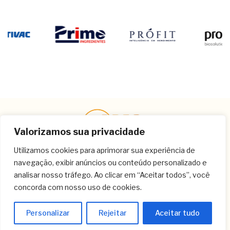
Valorizamos sua privacidade
Utilizamos cookies para aprimorar sua experiência de
navegação, exibir anúncios ou conteúdo personalizado e
Contato
analisar nosso tráfego. Ao clicar em “Aceitar todos”, você
concorda com nosso uso de cookies.
(11) 3259-9213
(11) 3259-8266
Personalizar
Rejeitar
Aceitar tudo
(11) 3120-6348