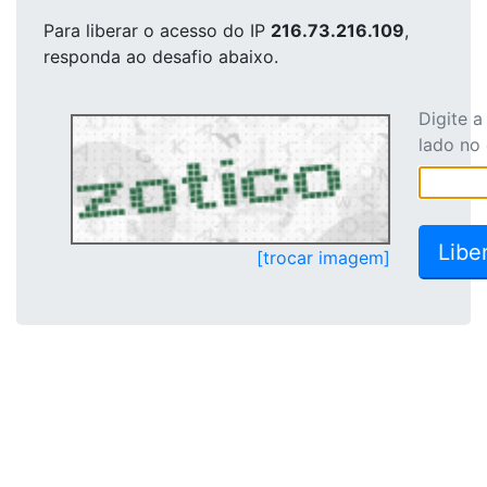
Para liberar o acesso
do IP
216.73.216.109
,
responda ao desafio abaixo.
Digite 
lado no
[trocar imagem]