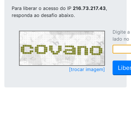
Para liberar o acesso
do IP
216.73.217.43
,
responda ao desafio abaixo.
Digite 
lado no
[trocar imagem]