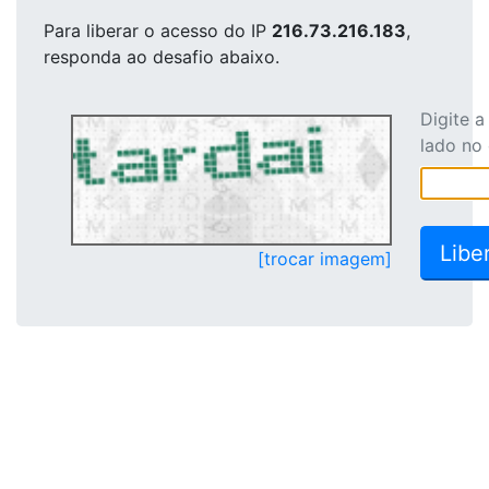
Para liberar o acesso
do IP
216.73.216.183
,
responda ao desafio abaixo.
Digite 
lado no
[trocar imagem]