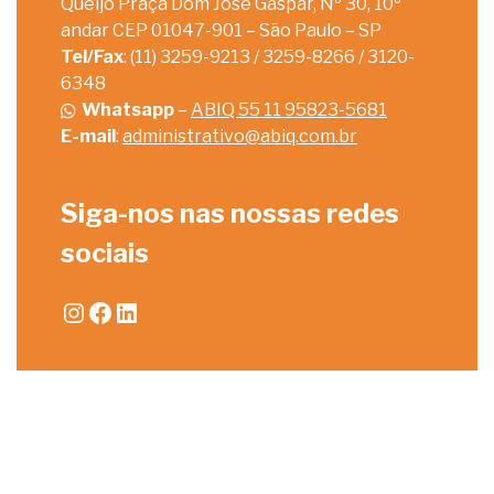
Queijo Praça Dom José Gaspar, Nº 30, 10º
andar CEP 01047-901 – São Paulo – SP
Tel/Fax
: (11) 3259-9213 / 3259-8266 / 3120-
6348
Whatsapp
–
ABIQ 55 11 95823-5681
E-mail
:
administrativo@abiq.com.br
Siga-nos nas nossas redes
sociais
Instagram
Facebook
LinkedIn