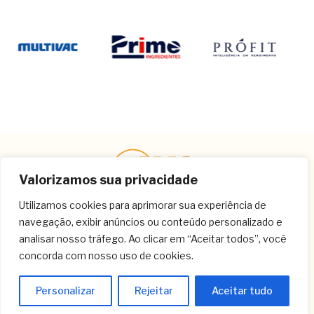
Valorizamos sua privacidade
Utilizamos cookies para aprimorar sua experiência de
navegação, exibir anúncios ou conteúdo personalizado e
Contato
analisar nosso tráfego. Ao clicar em “Aceitar todos”, você
concorda com nosso uso de cookies.
(11) 3259-9213
(11) 3259-8266
Personalizar
Rejeitar
Aceitar tudo
(11) 3120-6348