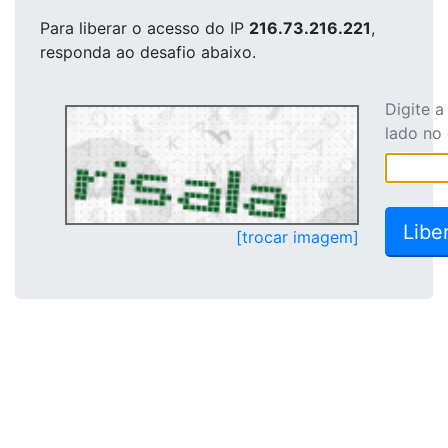
Para liberar o acesso
do IP
216.73.216.221
,
responda ao desafio abaixo.
Digite 
lado no
[trocar imagem]