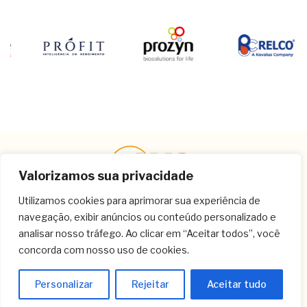
Valorizamos sua privacidade
Utilizamos cookies para aprimorar sua experiência de
navegação, exibir anúncios ou conteúdo personalizado e
Contato
analisar nosso tráfego. Ao clicar em “Aceitar todos”, você
concorda com nosso uso de cookies.
(11) 3259-9213
(11) 3259-8266
Personalizar
Rejeitar
Aceitar tudo
(11) 3120-6348