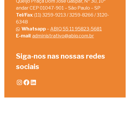
Queijo Praça Dom José Gaspar, Nº 30, 10º
andar CEP 01047-901 – São Paulo – SP
Tel/Fax
: (11) 3259-9213 / 3259-8266 / 3120-
6348
Whatsapp
–
ABIQ 55 11 95823-5681
E-mail
:
administrativo@abiq.com.br
Siga-nos nas nossas redes
sociais
Instagram
Facebook
LinkedIn