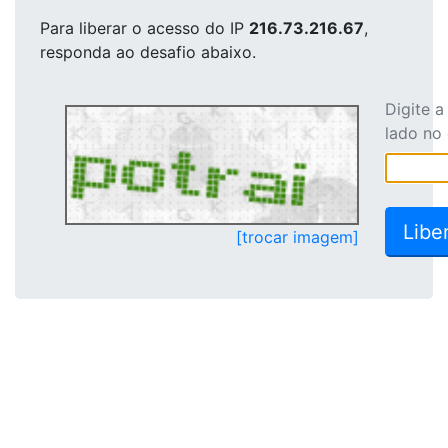
Para liberar o acesso
do IP
216.73.216.67
,
responda ao desafio abaixo.
Digite 
lado no
[trocar imagem]