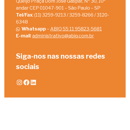
Queijo Praça Dom José Gaspar, Nº 30, 10º
andar CEP 01047-901 – São Paulo – SP
Tel/Fax
: (11) 3259-9213 / 3259-8266 / 3120-
6348
Whatsapp
–
ABIQ 55 11 95823-5681
E-mail
:
administrativo@abiq.com.br
Siga-nos nas nossas redes
sociais
Instagram
Facebook
LinkedIn