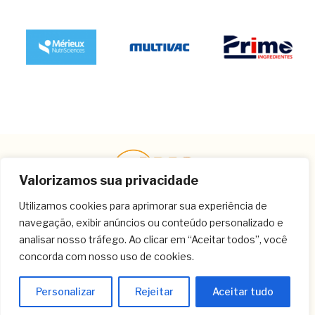
Valorizamos sua privacidade
Utilizamos cookies para aprimorar sua experiência de
navegação, exibir anúncios ou conteúdo personalizado e
Contato
analisar nosso tráfego. Ao clicar em “Aceitar todos”, você
concorda com nosso uso de cookies.
(11) 3259-9213
(11) 3259-8266
Personalizar
Rejeitar
Aceitar tudo
(11) 3120-6348