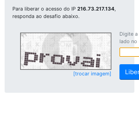
Para liberar o acesso
do IP
216.73.217.134
,
responda ao desafio abaixo.
Digite 
lado no
[trocar imagem]