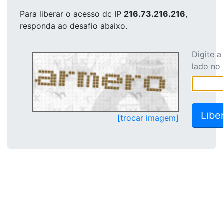
Para liberar o acesso
do IP
216.73.216.216
,
responda ao desafio abaixo.
Digite 
lado no
[trocar imagem]