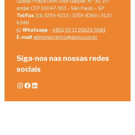
Queijo Praça Dom José Gaspar, Nº 30, 10º
andar CEP 01047-901 – São Paulo – SP
Tel/Fax
: (11) 3259-9213 / 3259-8266 / 3120-
6348
Whatsapp
–
ABIQ 55 11 95823-5681
E-mail
:
administrativo@abiq.com.br
Siga-nos nas nossas redes
sociais
Instagram
Facebook
LinkedIn