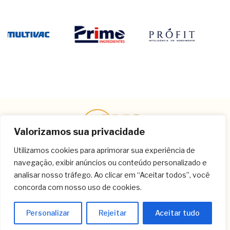
Valorizamos sua privacidade
Utilizamos cookies para aprimorar sua experiência de
navegação, exibir anúncios ou conteúdo personalizado e
Contato
analisar nosso tráfego. Ao clicar em “Aceitar todos”, você
concorda com nosso uso de cookies.
(11) 3259-9213
(11) 3259-8266
Personalizar
Rejeitar
Aceitar tudo
(11) 3120-6348