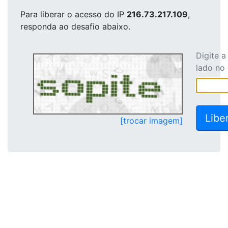
Para liberar o acesso
do IP
216.73.217.109
,
responda ao desafio abaixo.
Digite 
lado no
[trocar imagem]