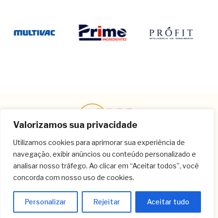
Valorizamos sua privacidade
Utilizamos cookies para aprimorar sua experiência de
navegação, exibir anúncios ou conteúdo personalizado e
Contato
analisar nosso tráfego. Ao clicar em “Aceitar todos”, você
concorda com nosso uso de cookies.
(11) 3259-9213
(11) 3259-8266
Personalizar
Rejeitar
Aceitar tudo
(11) 3120-6348