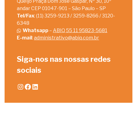
Queijo Praça Dom José Gaspar, Nº 30, 10º
andar CEP 01047-901 – São Paulo – SP
Tel/Fax
: (11) 3259-9213 / 3259-8266 / 3120-
6348
Whatsapp
–
ABIQ 55 11 95823-5681
E-mail
:
administrativo@abiq.com.br
Siga-nos nas nossas redes
sociais
Instagram
Facebook
LinkedIn