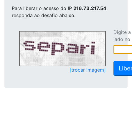
Para liberar o acesso
do IP
216.73.217.54
,
responda ao desafio abaixo.
Digite 
lado no
[trocar imagem]