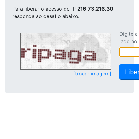
Para liberar o acesso
do IP
216.73.216.30
,
responda ao desafio abaixo.
Digite 
lado no
[trocar imagem]