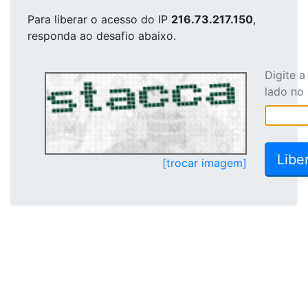
Para liberar o acesso
do IP
216.73.217.150
,
responda ao desafio abaixo.
Digite 
lado no
[trocar imagem]