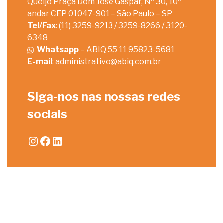
Queijo Praça Dom José Gaspar, Nº 30, 10º
andar CEP 01047-901 – São Paulo – SP
Tel/Fax
: (11) 3259-9213 / 3259-8266 / 3120-
6348
Whatsapp
–
ABIQ 55 11 95823-5681
E-mail
:
administrativo@abiq.com.br
Siga-nos nas nossas redes
sociais
Instagram
Facebook
LinkedIn