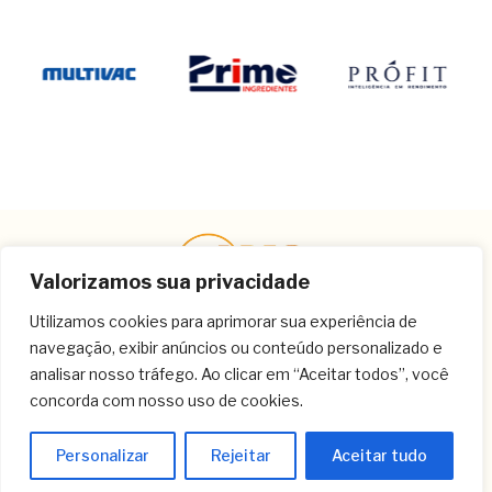
Valorizamos sua privacidade
Utilizamos cookies para aprimorar sua experiência de
navegação, exibir anúncios ou conteúdo personalizado e
Contato
analisar nosso tráfego. Ao clicar em “Aceitar todos”, você
concorda com nosso uso de cookies.
(11) 3259-9213
(11) 3259-8266
Personalizar
Rejeitar
Aceitar tudo
(11) 3120-6348