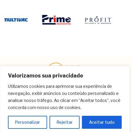
Valorizamos sua privacidade
Utilizamos cookies para aprimorar sua experiência de
navegação, exibir anúncios ou conteúdo personalizado e
Contato
analisar nosso tráfego. Ao clicar em “Aceitar todos”, você
concorda com nosso uso de cookies.
(11) 3259-9213
(11) 3259-8266
Personalizar
Rejeitar
Aceitar tudo
(11) 3120-6348