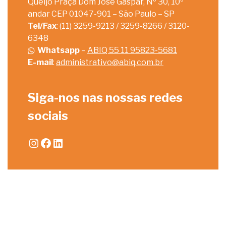
Queijo Praça Dom José Gaspar, Nº 30, 10º
andar CEP 01047-901 – São Paulo – SP
Tel/Fax
: (11) 3259-9213 / 3259-8266 / 3120-
6348
Whatsapp
–
ABIQ 55 11 95823-5681
E-mail
:
administrativo@abiq.com.br
Siga-nos nas nossas redes
sociais
Instagram
Facebook
LinkedIn