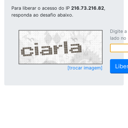
Para liberar o acesso
do IP
216.73.216.82
,
responda ao desafio abaixo.
Digite 
lado no
[trocar imagem]