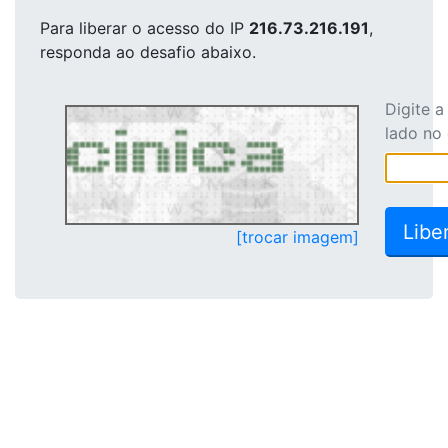
Para liberar o acesso
do IP
216.73.216.191
,
responda ao desafio abaixo.
Digite 
lado no
[trocar imagem]